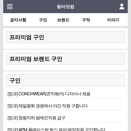
동타닷컴
공지사항
구인
브랜드
구직
이야기
프리미엄 구인
프리미엄 브랜드 구인
구인
[정규] CONCHWEAR(콘치웨어) 디자이너 채용
[정규] 제일평화 경원에서 야간 직원 구합니다
[정규] 청평지하 밤메인직원 급구
[정규] APM 플레이스랑 럭스 유어 매장직원 구인합니다