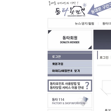
뉴스/공지/컬럼
l
동타11
로그인