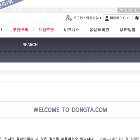
4
l
구인/구직
l
브랜드관
l
비즈니스
l
동업/해외관
l
상표/법률