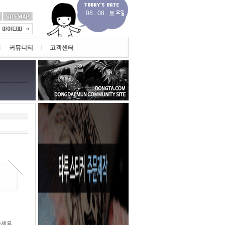
08 . 08 . 토
l
커뮤니티
l
고객센터