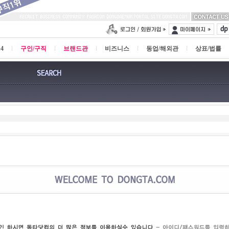
4
l
구인/구직
l
브랜드관
l
비즈니스
l
동업/해외관
l
상표/법률