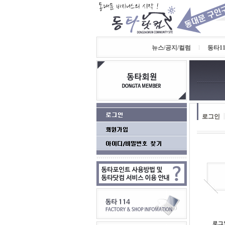
뉴스/공지/컬럼
l
동타11
로그인