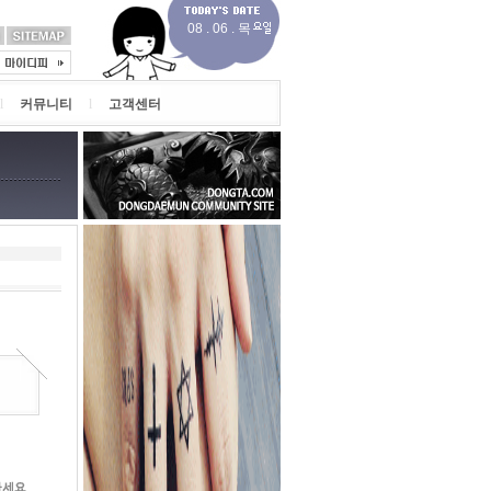
08 . 06 . 목
l
커뮤니티
l
고객센터