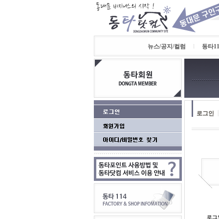
뉴스/공지/컬럼
l
동타11
로그인