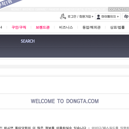
4
l
구인/구직
l
브랜드관
l
비즈니스
l
동업/해외관
l
상표/법률