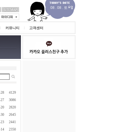
08 . 08 . 토
l
커뮤니티
l
고객센터
-28
4129
-27
3086
-20
2820
-30
2645
-23
2441
-14
2350