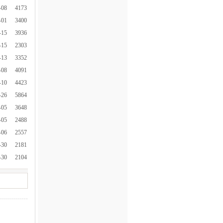
-08
4173
-01
3400
-15
3936
-15
2303
-13
3352
-08
4091
-10
4423
-26
5864
-05
3648
-05
2488
-06
2557
-30
2181
-30
2104