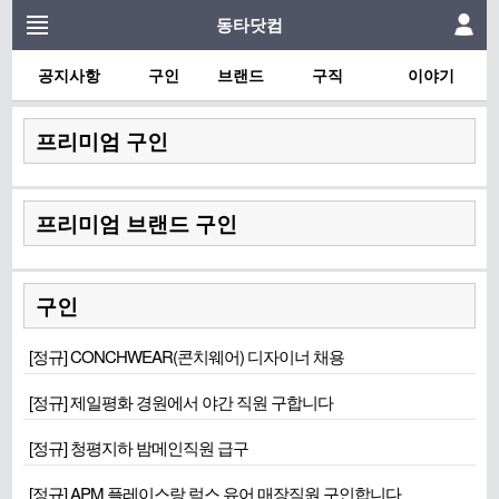
동타닷컴
공지사항
구인
브랜드
구직
이야기
프리미엄 구인
프리미엄 브랜드 구인
구인
[정규] CONCHWEAR(콘치웨어) 디자이너 채용
[정규] 제일평화 경원에서 야간 직원 구합니다
[정규] 청평지하 밤메인직원 급구
[정규] APM 플레이스랑 럭스 유어 매장직원 구인합니다