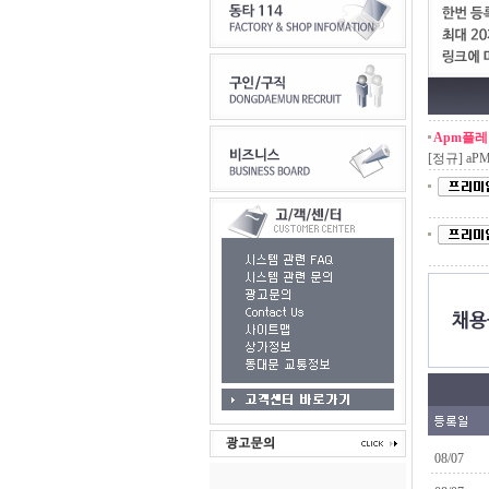
Apm플레
[정규]
aP
08/07