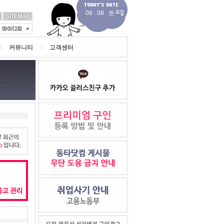
08 . 08 . 토
l
커뮤니티
l
고객센터