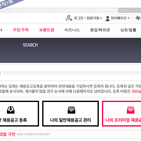
4
l
구인/구직
l
브랜드관
l
비즈니스
l
동업/해외관
l
상표/법률
인