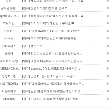
경원
[정규]
제일평화 경원에서 야간 직원 구합니다
0
동대문.청평..
[정규]
청평지하 밤메인직원 급구
0
Apm플레이스/..
[정규]
aPM 플레이스랑 럭스 유어 매장직원 ...
0
지브이알
[알바]
다이마루/직기 메인알바 구해요
0
CREPE
[정규]
APM플레이스 1층 CREPE 판매 메인/서...
0
Symhmh
[정규]
두타 !!!캐쥬얼 남성복 판매직원구합...
0
15베이시스
[정규]
벨포스트
0
코리아
[정규]
창고장님으로 장기간 즐겁게 일하실분...
0
주식회사 뉴행
[알바]
여성복 디자이너 아르바이트 모집합니다.
0
IMERENCE(리..
[정규]
apm place 5층 LIMERENCE 매장 직원 ...
0
동평화 1층
[정규]
동평화 1층 / 판매직원 / 나이무관 / ...
0
너울(NEOUL)
[정규]
APM플레이스 NEOUL과 함께할 새로운 ...
0
에일에이트
[정규]
일한 만큼 제대로 대우받는 매장이에요.
0
londonflat
[정규]
안녕하세요. apm 런던플랏 매장 판매...
0