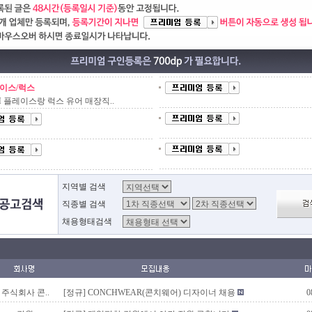
이스/럭스
M 플레이스랑 럭스 유어 매장직..
지역별 검색
직종별 검색
채용형태검색
주식회사 콘..
[정규]
CONCHWEAR(콘치웨어) 디자이너 채용
0