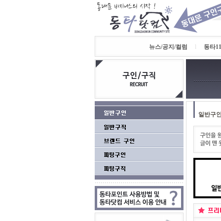
뉴스/공지/컬럼
l
동타11
일반구